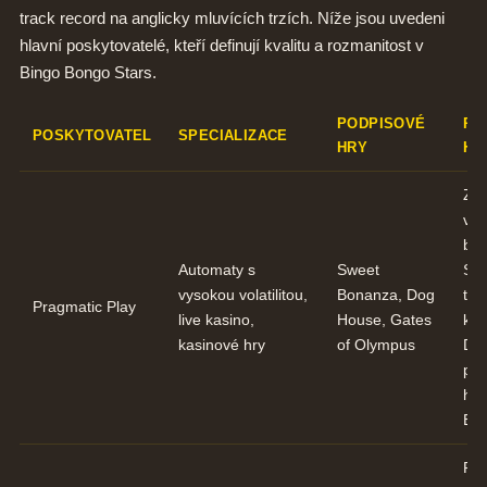
track record na anglicky mluvících trzích. Níže jsou uvedeni
hlavní poskytovatelé, kteří definují kvalitu a rozmanitost v
Bingo Bongo Stars.
PODPISOVÉ
PR
POSKYTOVATEL
SPECIALIZACE
HRY
HR
Zná
vel
bon
Automaty s
Sweet
Saz
vysokou volatilitou,
Bonanza, Dog
tra
Pragmatic Play
live kasino,
House, Gates
kon
kasinové hry
of Olympus
Do
pre
hrá
Evr
Prů