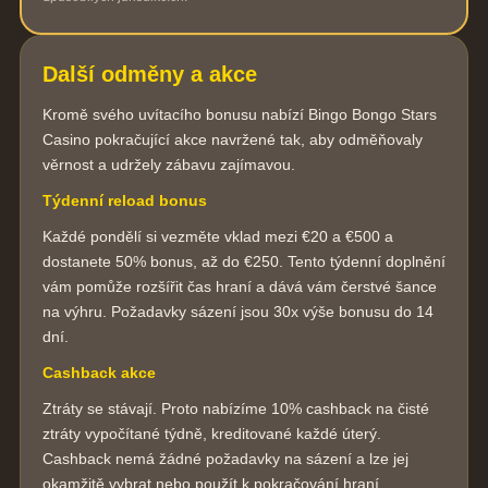
Další odměny a akce
Kromě svého uvítacího bonusu nabízí Bingo Bongo Stars
Casino pokračující akce navržené tak, aby odměňovaly
věrnost a udržely zábavu zajímavou.
Týdenní reload bonus
Každé pondělí si vezměte vklad mezi €20 a €500 a
dostanete 50% bonus, až do €250. Tento týdenní doplnění
vám pomůže rozšířit čas hraní a dává vám čerstvé šance
na výhru. Požadavky sázení jsou 30x výše bonusu do 14
dní.
Cashback akce
Ztráty se stávají. Proto nabízíme 10% cashback na čisté
ztráty vypočítané týdně, kreditované každé úterý.
Cashback nemá žádné požadavky na sázení a lze jej
okamžitě vybrat nebo použít k pokračování hraní.