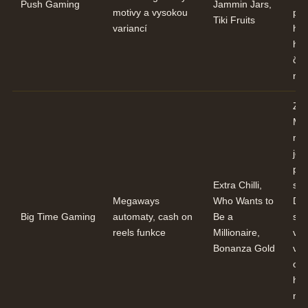
Push Gaming
Jammin Jars,
motivy a vysokou
pro
Tiki Fruits
variancí
hrá
hry
čer
nár
Zak
Me
mec
je 
pr
Extra Chilli,
sta
Megaways
Who Wants to
Dy
Big Time Gaming
automaty, cash on
Be a
sys
reels funkce
Millionaire,
vál
Bonanza Gold
vys
op
hra
mlu