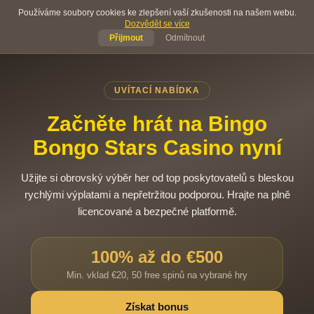
Používáme soubory cookies ke zlepšení vaší zkušenosti na našem webu.
Bingo Bongo Stars Casino
CS
Hrát
▾
Dozvědět se více
Přijmout
Odmítnout
UVÍTACÍ NABÍDKA
Začněte hrát na Bingo
Bongo Stars Casino nyní
Užijte si obrovský výběr her od top poskytovatelů s bleskou
rychlými výplatami a nepřetržitou podporou. Hrajte na plně
licencované a bezpečné platformě.
100% až do €500
Min. vklad €20, 50 free spinů na vybrané hry
Získat bonus