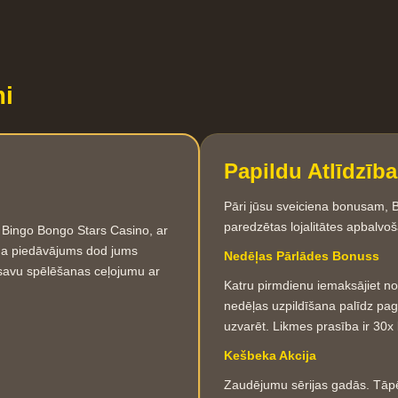
mi
Papildu Atlīdzība
Pāri jūsu sveiciena bonusam, B
paredzētas lojalitātes apbalvo
 Bingo Bongo Stars Casino, ar
na piedāvājums dod jums
Nedēļas Pārlādes Bonuss
u savu spēlēšanas ceļojumu ar
Katru pirmdienu iemaksājiet no
nedēļas uzpildīšana palīdz pag
uzvarēt. Likmes prasība ir 30
Kešbeka Akcija
Zaudējumu sērijas gadās. Tāp