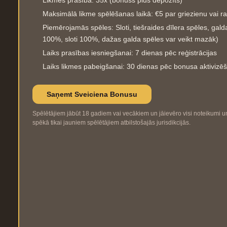
Likmes prasība: 35x (bonuss plus depozīts)
Maksimālā likme spēlēšanas laikā: €5 par griezienu vai r
Piemērojamās spēles: Sloti, tiešraides dīlera spēles, gald
100%, sloti 100%, dažas galda spēles var veikt mazāk)
Laiks prasības iesniegšanai: 7 dienas pēc reģistrācijas
Laiks likmes pabeigšanai: 30 dienas pēc bonusa aktivizē
Saņemt Sveiciena Bonusu
Spēlētājiem jābūt 18 gadiem vai vecākiem un jāievēro visi noteikumi un
spēkā tikai jauniem spēlētājiem atbilstošajās jurisdikcijās.