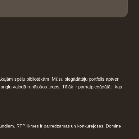
kajām spēļu bibliotēkām. Mūsu piegādātāju portfelis aptver
i angļu valodā runājošos tirgos. Tālāk ir pamatpiegādātāji, kas
aundiem. RTP likmes ir pārredzamas un konkurējošas. Dominē